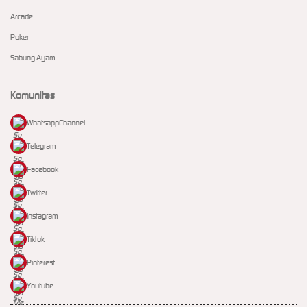
Arcade
Poker
Sabung Ayam
Komunitas
WhatsappChannel
Telegram
Facebook
Twitter
Instagram
Tiktok
Pinterest
Youtube