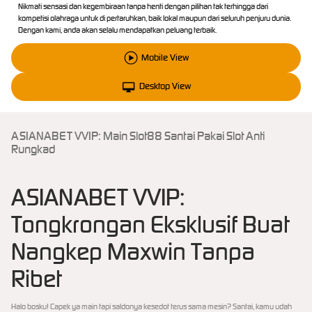
Nikmati sensasi dan kegembiraan tanpa henti dengan pilihan tak terhingga dari
kompetisi olahraga untuk di pertaruhkan, baik lokal maupun dari seluruh penjuru dunia.
Dengan kami, anda akan selalu mendapatkan peluang terbaik.
Mobile View
Desktop View
ASIANABET VVIP: Main Slot88 Santai Pakai Slot Anti
Rungkad
ASIANABET VVIP:
Tongkrongan Eksklusif Buat
Nangkep Maxwin Tanpa
Ribet
Halo bosku! Capek ya main tapi saldonya kesedot terus sama mesin? Santai, kamu udah