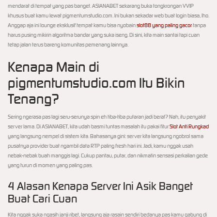
mendarat di tempat yang pas banget. ASIANABET sekarang buka tongkrongan VVIP
khusus buat kamu lewat pigmentumstudio.com. Ini bukan sekadar web buat login biasa, lho.
Anggap aja ini lounge eksklusif tempat kamu bisa nyobain
slot88 yang paling gacor
tanpa
harus pusing mikirin algoritma bandar yang suka iseng. Di sini, kita main santai tapi cuan
tetap jalan terus bareng komunitas pemenang lainnya.
Kenapa Main di
pigmentumstudio.com Itu Bikin
Tenang?
Sering ngerasa pas lagi seru-serunya spin eh tiba-tiba putaran jadi berat? Nah, itu penyakit
server lama. Di ASIANABET, kita udah basmi tuntas masalah itu pakai fitur
Slot Anti Rungkad
yang langsung nempel di sistem kita. Bahasanya gini: server kita langsung ngobrol sama
pusatnya provider buat ngambil data RTP paling fresh hari ini. Jadi, kamu nggak usah
nebak-nebak buah manggis lagi. Cukup pantau, putar, dan nikmatin sensasi perkalian gede
yang turun di momen yang paling pas.
4 Alasan Kenapa Server Ini Asik Banget
Buat Cari Cuan
Kita nggak suka ngasih janji ribet, langsung aja rasain sendiri bedanya pas kamu gabung di