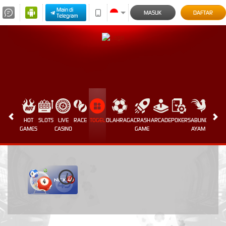
Main di
MASUK
DAFTAR
Telegram
HOT
SLOTS
LIVE
RACE
TOGEL
OLAHRAGA
CRASH
ARCADE
POKER
SABUNG
PROMO
GAMES
CASINO
GAME
AYAM
i