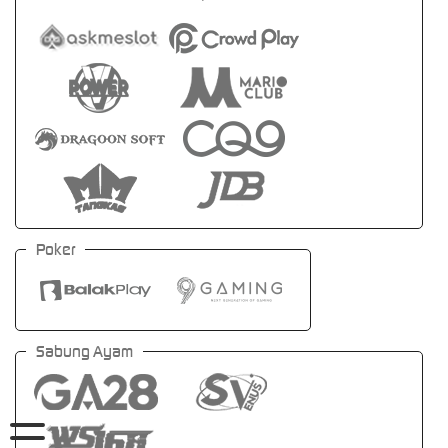
Poker
Sabung Ayam