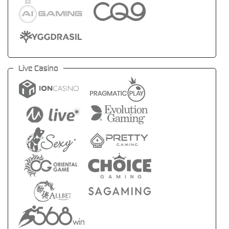
Live Casino