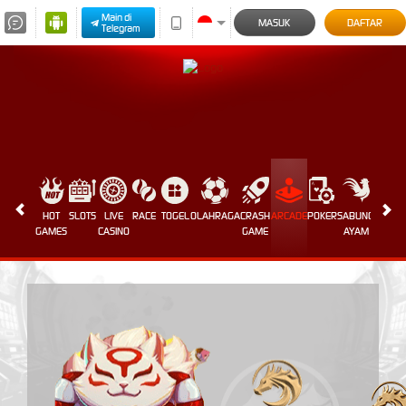
Main di
MASUK
DAFTAR
Telegram
HOT
SLOTS
LIVE
RACE
TOGEL
OLAHRAGA
CRASH
ARCADE
POKER
SABUNG
PROMO
GAMES
CASINO
GAME
AYAM