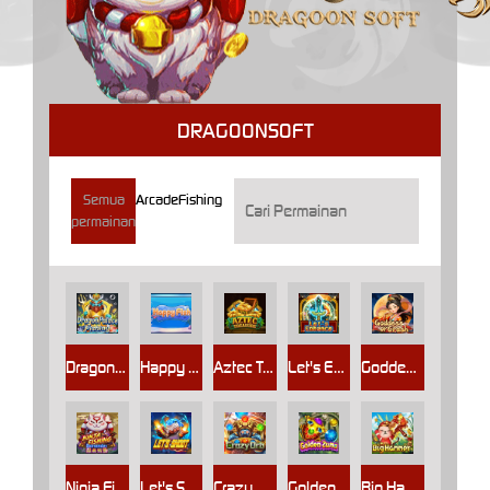
DRAGOONSOFT
Semua
Arcade
Fishing
permainan
Dragon Palace Fishing
Happy Fish
Aztec Treasure
Let's Enhance
Goddess or Crash
Ninja Fishing
Let's Shoot
Crazy Orb
Golden Zuma
Big Hammer