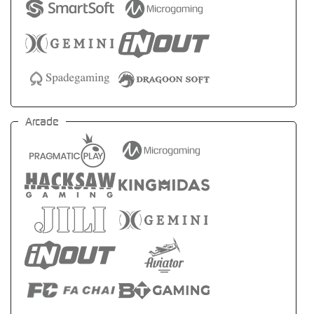
Arcade