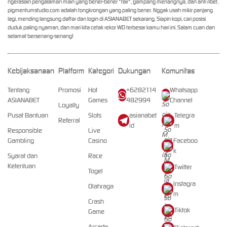
ngerasain pengalaman main yang bener-bener *fair*, gampang menangnya, dan anti ribet,
pigmentumstudio.com adalah tongkrongan yang paling bener. Nggak usah mikir panjang
lagi, mending langsung daftar dan login di ASIANABET sekarang. Siapin kopi, cari posisi
duduk paling nyaman, dan mari kita cetak rekor WD terbesar kamu hari ini. Salam cuan dan
selamat bersenang-senang!
Kebijaksanaan
Platform
Kategori
Dukungan
Komunitas
Tentang
Promosi
Hot
+6282114
Whatsapp
ASIANABET
Games
482994
Channel
Loyalty
Pusat Bantuan
Slots
asianabet
Telegra
Referral
id
m
Responsible
Live
Gambling
Casino
Faceboo
k
Syarat dan
Race
Ketentuan
Twitter
Togel
Instagra
Olahraga
m
Crash
Tiktok
Game
Arcade