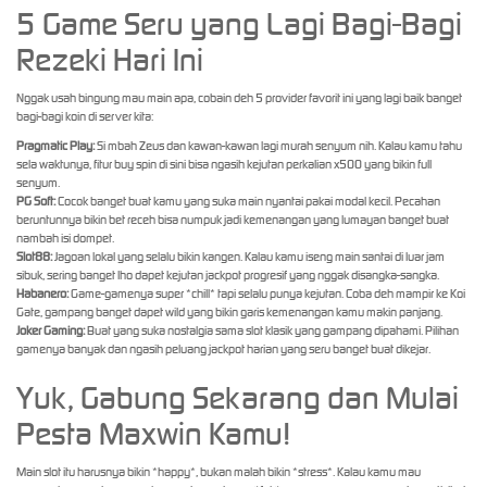
5 Game Seru yang Lagi Bagi-Bagi
Rezeki Hari Ini
Nggak usah bingung mau main apa, cobain deh 5 provider favorit ini yang lagi baik banget
bagi-bagi koin di server kita:
Pragmatic Play:
Si mbah Zeus dan kawan-kawan lagi murah senyum nih. Kalau kamu tahu
sela waktunya, fitur buy spin di sini bisa ngasih kejutan perkalian x500 yang bikin full
senyum.
PG Soft:
Cocok banget buat kamu yang suka main nyantai pakai modal kecil. Pecahan
beruntunnya bikin bet receh bisa numpuk jadi kemenangan yang lumayan banget buat
nambah isi dompet.
Slot88:
Jagoan lokal yang selalu bikin kangen. Kalau kamu iseng main santai di luar jam
sibuk, sering banget lho dapet kejutan jackpot progresif yang nggak disangka-sangka.
Habanero:
Game-gamenya super *chill* tapi selalu punya kejutan. Coba deh mampir ke Koi
Gate, gampang banget dapet wild yang bikin garis kemenangan kamu makin panjang.
Joker Gaming:
Buat yang suka nostalgia sama slot klasik yang gampang dipahami. Pilihan
gamenya banyak dan ngasih peluang jackpot harian yang seru banget buat dikejar.
Yuk, Gabung Sekarang dan Mulai
Pesta Maxwin Kamu!
Main slot itu harusnya bikin *happy*, bukan malah bikin *stress*. Kalau kamu mau