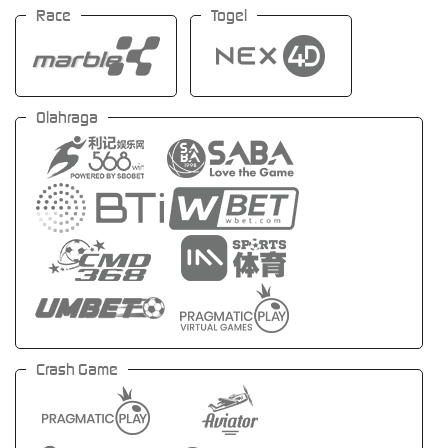
Race
Togel
Olahraga
Crash Game