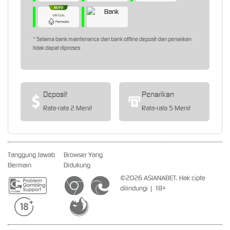
* Selama bank maintenance dan bank offline deposit dan penarikan
tidak dapat diproses
Deposit
Penarikan
Rata-rata 2 Menit
Rata-rata 5 Menit
Tanggung Jawab
Browser Yang
Bermain
Didukung
©2026 ASIANABET. Hak cipta
dilindungi | 18+