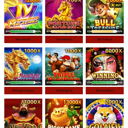
RTP
92%
RTP
87%
RTP
85%
MarvelousIV
FortuneHorse
Bull Treasure
RTP
95%
RTP
91%
RTP
91%
Moonlight Treasure
TripleKingKong
Winning Mask II