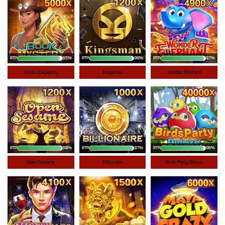
RTP
95%
RTP
96%
RTP
97%
Book of Mystery
Kingsman
Wonder Elephant
RTP
98%
RTP
97%
RTP
96%
Open Sesame
Billionaire
Birds Party Deluxe