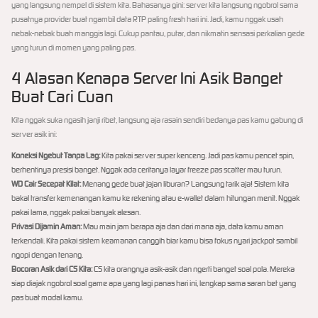
yang langsung nempel di sistem kita. Bahasanya gini: server kita langsung ngobrol sama
pusatnya provider buat ngambil data RTP paling fresh hari ini. Jadi, kamu nggak usah
nebak-nebak buah manggis lagi. Cukup pantau, putar, dan nikmatin sensasi perkalian gede
yang turun di momen yang paling pas.
4 Alasan Kenapa Server Ini Asik Banget
Buat Cari Cuan
Kita nggak suka ngasih janji ribet, langsung aja rasain sendiri bedanya pas kamu gabung di
server asik ini:
Koneksi Ngebut Tanpa Lag:
Kita pakai server super kenceng. Jadi pas kamu pencet spin,
berhentinya presisi banget. Nggak ada ceritanya layar freeze pas scatter mau turun.
WD Cair Secepat Kilat:
Menang gede buat jajan liburan? Langsung tarik aja! Sistem kita
bakal transfer kemenangan kamu ke rekening atau e-wallet dalam hitungan menit. Nggak
pakai lama, nggak pakai banyak alesan.
Privasi Dijamin Aman:
Mau main jam berapa aja dan dari mana aja, data kamu aman
terkendali. Kita pakai sistem keamanan canggih biar kamu bisa fokus nyari jackpot sambil
ngopi dengan tenang.
Bocoran Asik dari CS Kita:
CS kita orangnya asik-asik dan ngerti banget soal pola. Mereka
siap diajak ngobrol soal game apa yang lagi panas hari ini, lengkap sama saran bet yang
pas buat modal kamu.