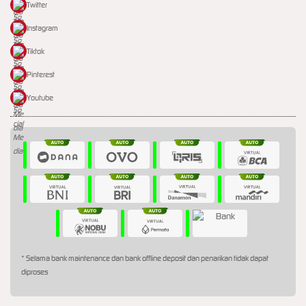
Twitter
Instagram
Tiktok
Pinterest
Youtube
* Selama bank maintenance dan bank offline deposit dan penarikan tidak dapat
diproses