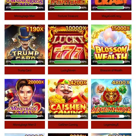
RTP
96%
RTP
96%
RTP
98%
Moneybags Man
Fortune Treasure
MayaGoldCrazy
RTP
95%
RTP
98%
RTP
95%
Trump Card
LuckySeven
Blossom of Wealth
RTP
98%
RTP
88%
RTP
82%
Moneybags Man 2
CaiShen Coming
Legendary5