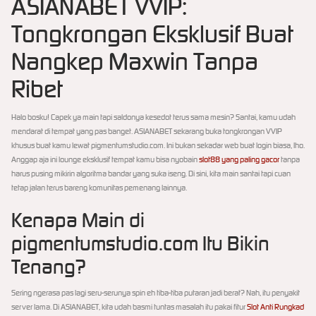
ASIANABET VVIP:
Tongkrongan Eksklusif Buat
Nangkep Maxwin Tanpa
Ribet
Halo bosku! Capek ya main tapi saldonya kesedot terus sama mesin? Santai, kamu udah
mendarat di tempat yang pas banget. ASIANABET sekarang buka tongkrongan VVIP
khusus buat kamu lewat pigmentumstudio.com. Ini bukan sekadar web buat login biasa, lho.
Anggap aja ini lounge eksklusif tempat kamu bisa nyobain
slot88 yang paling gacor
tanpa
harus pusing mikirin algoritma bandar yang suka iseng. Di sini, kita main santai tapi cuan
tetap jalan terus bareng komunitas pemenang lainnya.
Kenapa Main di
pigmentumstudio.com Itu Bikin
Tenang?
Sering ngerasa pas lagi seru-serunya spin eh tiba-tiba putaran jadi berat? Nah, itu penyakit
server lama. Di ASIANABET, kita udah basmi tuntas masalah itu pakai fitur
Slot Anti Rungkad