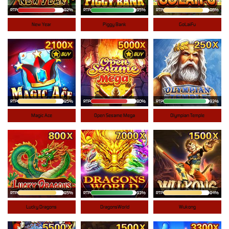
RTP
82%
RTP
95%
RTP
86%
New Year
Piggy Bank
GoLaiFu
RTP
85%
RTP
80%
RTP
93%
Magic Ace
Open Sesame Mega
Olympian Temple
RTP
85%
RTP
93%
RTP
84%
Lucky Dragons
DragonsWorld
Wukong