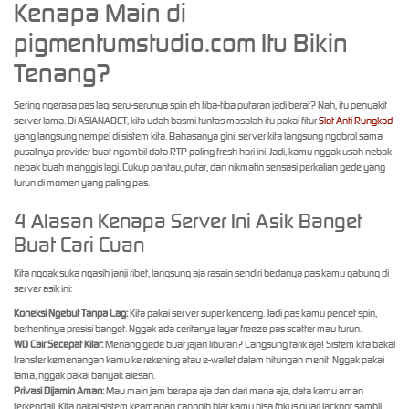
Kenapa Main di
pigmentumstudio.com Itu Bikin
Tenang?
Sering ngerasa pas lagi seru-serunya spin eh tiba-tiba putaran jadi berat? Nah, itu penyakit
server lama. Di ASIANABET, kita udah basmi tuntas masalah itu pakai fitur
Slot Anti Rungkad
yang langsung nempel di sistem kita. Bahasanya gini: server kita langsung ngobrol sama
pusatnya provider buat ngambil data RTP paling fresh hari ini. Jadi, kamu nggak usah nebak-
nebak buah manggis lagi. Cukup pantau, putar, dan nikmatin sensasi perkalian gede yang
turun di momen yang paling pas.
4 Alasan Kenapa Server Ini Asik Banget
Buat Cari Cuan
Kita nggak suka ngasih janji ribet, langsung aja rasain sendiri bedanya pas kamu gabung di
server asik ini:
Koneksi Ngebut Tanpa Lag:
Kita pakai server super kenceng. Jadi pas kamu pencet spin,
berhentinya presisi banget. Nggak ada ceritanya layar freeze pas scatter mau turun.
WD Cair Secepat Kilat:
Menang gede buat jajan liburan? Langsung tarik aja! Sistem kita bakal
transfer kemenangan kamu ke rekening atau e-wallet dalam hitungan menit. Nggak pakai
lama, nggak pakai banyak alesan.
Privasi Dijamin Aman:
Mau main jam berapa aja dan dari mana aja, data kamu aman
terkendali. Kita pakai sistem keamanan canggih biar kamu bisa fokus nyari jackpot sambil