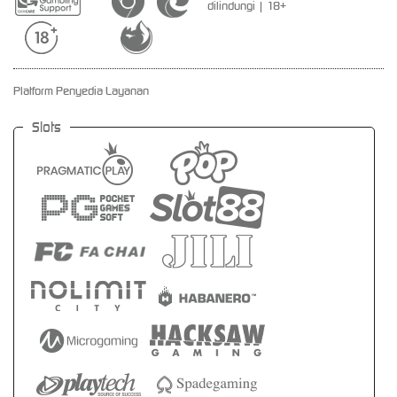
dilindungi | 18+
Platform Penyedia Layanan
Slots