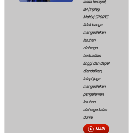
resmi tercepat,
IM (Inplay
Matrix) SPORTS
tidak hanya
menyediakan
taruhan
olahraga
berkualitas
tinggi dan dapat
diandalkan,
tetapi juga
menyediakan
pengalaman
taruhan
olahraga kelas
dunia.
MAIN