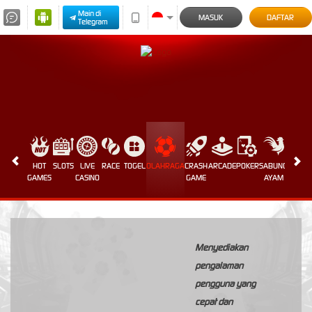
Main di
MASUK
DAFTAR
Telegram
HOT
SLOTS
LIVE
RACE
TOGEL
OLAHRAGA
CRASH
ARCADE
POKER
SABUNG
PROMO
GAMES
CASINO
GAME
AYAM
Menyediakan
pengalaman
pengguna yang
cepat dan