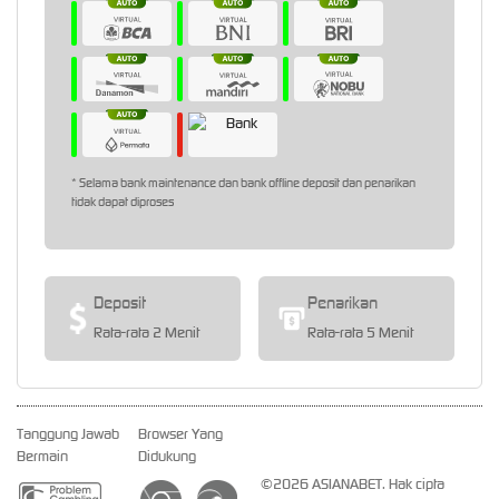
* Selama bank maintenance dan bank offline deposit dan penarikan
tidak dapat diproses
Deposit
Penarikan
Rata-rata 2 Menit
Rata-rata 5 Menit
Tanggung Jawab
Browser Yang
Bermain
Didukung
©2026 ASIANABET. Hak cipta