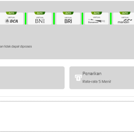
an tidak dapat diproses
Penarikan
Rata-rata 5 Menit