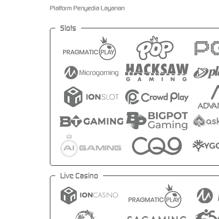
Platform Penyedia Layanan
Slots
Live Casino