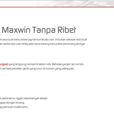
 Maxwin Tanpa Ribet
khusus buat kamu lewat pigmentumstudio.com. Ini bukan sekadar web buat
main santai tapi cuan tetap jalan terus bareng komunitas pemenang lainnya.
Rungkad
yang langsung nempel di sistem kita. Bahasanya gini: server kita
in sensasi perkalian gede yang turun di momen yang paling pas.
k pakai lama, nggak pakai banyak alesan.
 ngopi dengan tenang.
ang pas buat modal kamu.