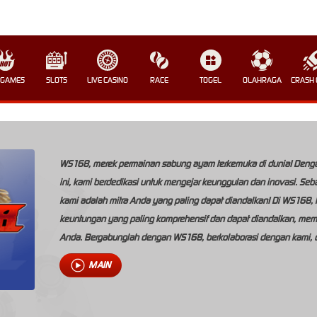
 GAMES
SLOTS
LIVE CASINO
RACE
TOGEL
OLAHRAGA
CRASH
WS168, merek permainan sabung ayam terkemuka di dunia! Denga
ini, kami berdedikasi untuk mengejar keunggulan dan inovasi. Se
kami adalah mitra Anda yang paling dapat diandalkan! Di WS168
keuntungan yang paling komprehensif dan dapat diandalkan, mem
Anda. Bergabunglah dengan WS168, berkolaborasi dengan kami, 
MAIN