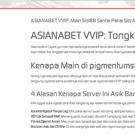
ASIANABET VVIP: Main Slot88 Santai Pakai Slot 
ASIANABET VVIP: Tongk
Halo bosku! Capek ya main tapi saldonya kesedot terus sama mesin? Sant
login biasa, lho. Anggap aja ini lounge eksklusif tempat kamu bisa nyobain
s
Kenapa Main di pigmentumst
Sering ngerasa pas lagi seru-serunya spin eh tiba-tiba putaran jadi berat? Na
langsung ngobrol sama pusatnya provider buat ngambil data RTP paling fres
4 Alasan Kenapa Server Ini Asik Ba
Kita nggak suka ngasih janji ribet, langsung aja rasain sendiri bedanya pas k
Koneksi Ngebut Tanpa Lag:
Kita pakai server super kenceng. Jadi pas kamu p
WD Cair Secepat Kilat:
Menang gede buat jajan liburan? Langsung tarik aja! 
Privasi Dijamin Aman:
Mau main jam berapa aja dan dari mana aja, data kamu
Bocoran Asik dari CS Kita:
CS kita orangnya asik-asik dan ngerti banget soal 