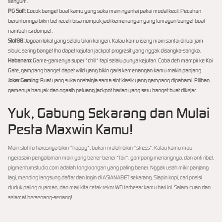
senyum.
PG Soft:
Cocok banget buat kamu yang suka main nyantai pakai modal kecil. Pecahan
beruntunnya bikin bet receh bisa numpuk jadi kemenangan yang lumayan banget buat
nambah isi dompet.
Slot88:
Jagoan lokal yang selalu bikin kangen. Kalau kamu iseng main santai di luar jam
sibuk, sering banget lho dapet kejutan jackpot progresif yang nggak disangka-sangka.
Habanero:
Game-gamenya super *chill* tapi selalu punya kejutan. Coba deh mampir ke Koi
Gate, gampang banget dapet wild yang bikin garis kemenangan kamu makin panjang.
Joker Gaming:
Buat yang suka nostalgia sama slot klasik yang gampang dipahami. Pilihan
gamenya banyak dan ngasih peluang jackpot harian yang seru banget buat dikejar.
Yuk, Gabung Sekarang dan Mulai
Pesta Maxwin Kamu!
Main slot itu harusnya bikin *happy*, bukan malah bikin *stress*. Kalau kamu mau
ngerasain pengalaman main yang bener-bener *fair*, gampang menangnya, dan anti ribet,
pigmentumstudio.com adalah tongkrongan yang paling bener. Nggak usah mikir panjang
lagi, mending langsung daftar dan login di ASIANABET sekarang. Siapin kopi, cari posisi
duduk paling nyaman, dan mari kita cetak rekor WD terbesar kamu hari ini. Salam cuan dan
selamat bersenang-senang!