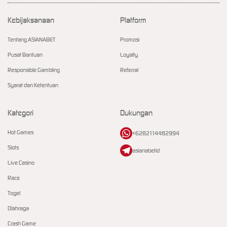
Kebijaksanaan
Platform
Tentang ASIANABET
Promosi
Pusat Bantuan
Loyalty
Responsible Gambling
Referral
Syarat dan Ketentuan
Kategori
Dukungan
Hot Games
+6282114482994
Slots
asianabetid
Live Casino
Race
Togel
Olahraga
Crash Game