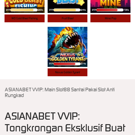
RTP
86%
RTP
84%
RTP
79%
WD Gold Blast Fishing
Fruit Blast
Mine Pop
RTP
81%
Nexus Golden Tyrant
ASIANABET VVIP: Main Slot88 Santai Pakai Slot Anti
Rungkad
ASIANABET VVIP:
Tongkrongan Eksklusif Buat