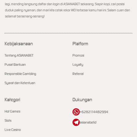
lagi, mending langsung daftar dan login di ASIANABET sekarang. Siapin kopi, cari posisi
duduk paling nyaman, dan mari kita cetak rekor WD terbesar kamu hari ini. Salam cuan dan
selamat bersenang-senang!
Kebijaksanaan
Platform
Tentang ASIANABET
Promosi
Pusat Bantuan
Loyalty
Responsible Gambling
Referral
Syarat dan Ketentuan
Kategori
Dukungan
Hot Games
+6282114482994
Slots
asianabetid
Live Casino