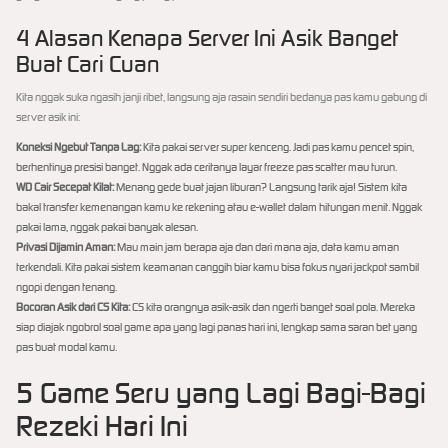
4 Alasan Kenapa Server Ini Asik Banget
Buat Cari Cuan
Kita nggak suka ngasih janji ribet, langsung aja rasain sendiri bedanya pas kamu gabung di
server asik ini:
Koneksi Ngebut Tanpa Lag:
Kita pakai server super kenceng. Jadi pas kamu pencet spin,
berhentinya presisi banget. Nggak ada ceritanya layar freeze pas scatter mau turun.
WD Cair Secepat Kilat:
Menang gede buat jajan liburan? Langsung tarik aja! Sistem kita
bakal transfer kemenangan kamu ke rekening atau e-wallet dalam hitungan menit. Nggak
pakai lama, nggak pakai banyak alesan.
Privasi Dijamin Aman:
Mau main jam berapa aja dan dari mana aja, data kamu aman
terkendali. Kita pakai sistem keamanan canggih biar kamu bisa fokus nyari jackpot sambil
ngopi dengan tenang.
Bocoran Asik dari CS Kita:
CS kita orangnya asik-asik dan ngerti banget soal pola. Mereka
siap diajak ngobrol soal game apa yang lagi panas hari ini, lengkap sama saran bet yang
pas buat modal kamu.
5 Game Seru yang Lagi Bagi-Bagi
Rezeki Hari Ini