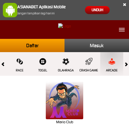
×
ASIANABET Aplikasi Mobile
UNDUH
Jangan tampilkan lagi hari ini
Daftar
Masuk
SINO
RACE
TOGEL
OLAHRAGA
CRASH GAME
ARCADE
Mario Club