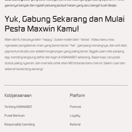
gamenya banyak dan ngasih peluang jackpot harian yang seru banget buat dikejar.
Yuk, Gabung Sekarang dan Mulai
Pesta Maxwin Kamu!
Main slot itu harusnya bikin *happy*, bukan malah bikin *stress*. Kalau kamu mau
ngerasain pengalaman main yang bener-bener *fair*, gampang menangnya, dan anti ribet,
pigmentumstudio.com adalah tongkrongan yang paling bener. Nggak usah mikir panjang
lagi, mending langsung daftar dan login di ASIANABET sekarang. Siapin kopi, cari posisi
duduk paling nyaman, dan mari kita cetak rekor WD terbesar kamu hari ini. Salam cuan dan
selamat bersenang-senang!
Kebijaksanaan
Platform
Tentang ASIANABET
Promosi
Pusat Bantuan
Loyalty
Responsible Gambling
Referral