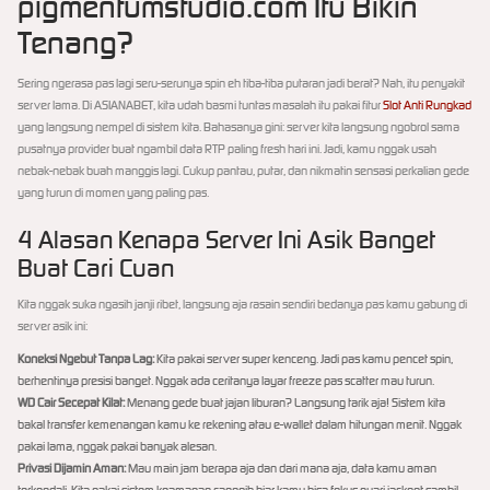
pigmentumstudio.com Itu Bikin
Tenang?
Sering ngerasa pas lagi seru-serunya spin eh tiba-tiba putaran jadi berat? Nah, itu penyakit
server lama. Di ASIANABET, kita udah basmi tuntas masalah itu pakai fitur
Slot Anti Rungkad
yang langsung nempel di sistem kita. Bahasanya gini: server kita langsung ngobrol sama
pusatnya provider buat ngambil data RTP paling fresh hari ini. Jadi, kamu nggak usah
nebak-nebak buah manggis lagi. Cukup pantau, putar, dan nikmatin sensasi perkalian gede
yang turun di momen yang paling pas.
4 Alasan Kenapa Server Ini Asik Banget
Buat Cari Cuan
Kita nggak suka ngasih janji ribet, langsung aja rasain sendiri bedanya pas kamu gabung di
server asik ini:
Koneksi Ngebut Tanpa Lag:
Kita pakai server super kenceng. Jadi pas kamu pencet spin,
berhentinya presisi banget. Nggak ada ceritanya layar freeze pas scatter mau turun.
WD Cair Secepat Kilat:
Menang gede buat jajan liburan? Langsung tarik aja! Sistem kita
bakal transfer kemenangan kamu ke rekening atau e-wallet dalam hitungan menit. Nggak
pakai lama, nggak pakai banyak alesan.
Privasi Dijamin Aman:
Mau main jam berapa aja dan dari mana aja, data kamu aman