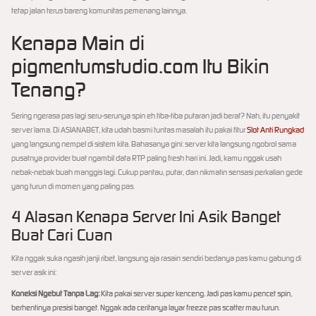
tetap jalan terus bareng komunitas pemenang lainnya.
Kenapa Main di
pigmentumstudio.com Itu Bikin
Tenang?
Sering ngerasa pas lagi seru-serunya spin eh tiba-tiba putaran jadi berat? Nah, itu penyakit
server lama. Di ASIANABET, kita udah basmi tuntas masalah itu pakai fitur
Slot Anti Rungkad
yang langsung nempel di sistem kita. Bahasanya gini: server kita langsung ngobrol sama
pusatnya provider buat ngambil data RTP paling fresh hari ini. Jadi, kamu nggak usah
nebak-nebak buah manggis lagi. Cukup pantau, putar, dan nikmatin sensasi perkalian gede
yang turun di momen yang paling pas.
4 Alasan Kenapa Server Ini Asik Banget
Buat Cari Cuan
Kita nggak suka ngasih janji ribet, langsung aja rasain sendiri bedanya pas kamu gabung di
server asik ini:
Koneksi Ngebut Tanpa Lag:
Kita pakai server super kenceng. Jadi pas kamu pencet spin,
berhentinya presisi banget. Nggak ada ceritanya layar freeze pas scatter mau turun.