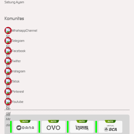
Sabung Ayam
Komunitas
WhatsappChannel
Telegram
Facebook
Twitter
Instagram
Tiktok
Pinterest
Youtube