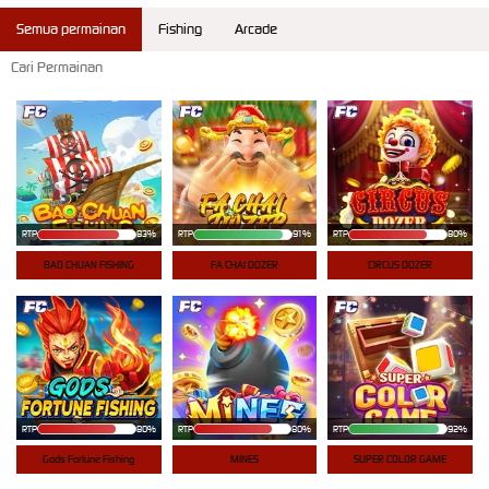
Semua permainan
Fishing
Arcade
RTP
83%
RTP
91%
RTP
80%
BAO CHUAN FISHING
FA CHAI DOZER
CIRCUS DOZER
RTP
80%
RTP
80%
RTP
92%
Gods Fortune Fishing
MINES
SUPER COLOR GAME