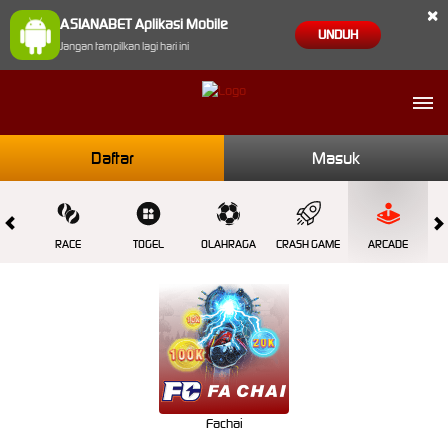
×
ASIANABET Aplikasi Mobile
UNDUH
Jangan tampilkan lagi hari ini
Daftar
Masuk
SINO
RACE
TOGEL
OLAHRAGA
CRASH GAME
ARCADE
Fachai