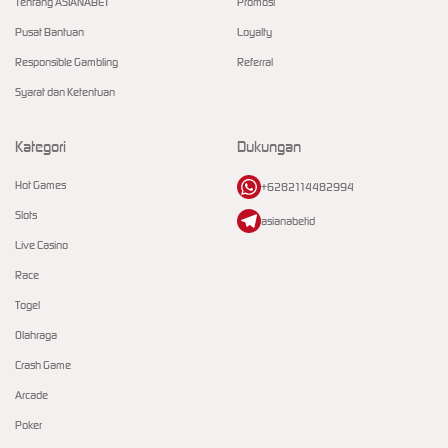
Tentang ASIANABET
Promosi
Pusat Bantuan
Loyalty
Responsible Gambling
Referral
Syarat dan Ketentuan
Kategori
Dukungan
Hot Games
+6282114482994
Slots
asianabetid
Live Casino
Race
Togel
Olahraga
Crash Game
Arcade
Poker