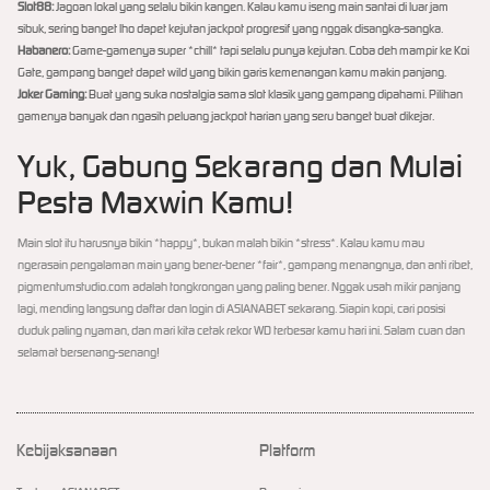
Slot88:
Jagoan lokal yang selalu bikin kangen. Kalau kamu iseng main santai di luar jam
sibuk, sering banget lho dapet kejutan jackpot progresif yang nggak disangka-sangka.
Habanero:
Game-gamenya super *chill* tapi selalu punya kejutan. Coba deh mampir ke Koi
Gate, gampang banget dapet wild yang bikin garis kemenangan kamu makin panjang.
Joker Gaming:
Buat yang suka nostalgia sama slot klasik yang gampang dipahami. Pilihan
gamenya banyak dan ngasih peluang jackpot harian yang seru banget buat dikejar.
Yuk, Gabung Sekarang dan Mulai
Pesta Maxwin Kamu!
Main slot itu harusnya bikin *happy*, bukan malah bikin *stress*. Kalau kamu mau
ngerasain pengalaman main yang bener-bener *fair*, gampang menangnya, dan anti ribet,
pigmentumstudio.com adalah tongkrongan yang paling bener. Nggak usah mikir panjang
lagi, mending langsung daftar dan login di ASIANABET sekarang. Siapin kopi, cari posisi
duduk paling nyaman, dan mari kita cetak rekor WD terbesar kamu hari ini. Salam cuan dan
selamat bersenang-senang!
Kebijaksanaan
Platform