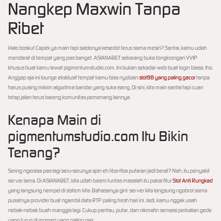
Nangkep Maxwin Tanpa
Ribet
Halo bosku! Capek ya main tapi saldonya kesedot terus sama mesin? Santai, kamu udah
mendarat di tempat yang pas banget. ASIANABET sekarang buka tongkrongan VVIP
khusus buat kamu lewat pigmentumstudio.com. Ini bukan sekadar web buat login biasa, lho.
Anggap aja ini lounge eksklusif tempat kamu bisa nyobain
slot88 yang paling gacor
tanpa
harus pusing mikirin algoritma bandar yang suka iseng. Di sini, kita main santai tapi cuan
tetap jalan terus bareng komunitas pemenang lainnya.
Kenapa Main di
pigmentumstudio.com Itu Bikin
Tenang?
Sering ngerasa pas lagi seru-serunya spin eh tiba-tiba putaran jadi berat? Nah, itu penyakit
server lama. Di ASIANABET, kita udah basmi tuntas masalah itu pakai fitur
Slot Anti Rungkad
yang langsung nempel di sistem kita. Bahasanya gini: server kita langsung ngobrol sama
pusatnya provider buat ngambil data RTP paling fresh hari ini. Jadi, kamu nggak usah
nebak-nebak buah manggis lagi. Cukup pantau, putar, dan nikmatin sensasi perkalian gede
yang turun di momen yang paling pas.