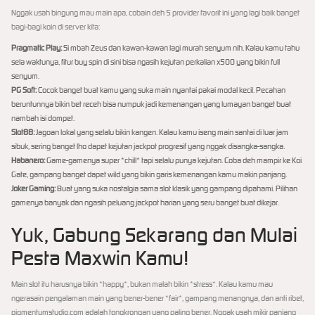
Nggak usah bingung mau main apa, cobain deh 5 provider favorit ini yang lagi baik banget
bagi-bagi koin di server kita:
Pragmatic Play:
Si mbah Zeus dan kawan-kawan lagi murah senyum nih. Kalau kamu tahu
sela waktunya, fitur buy spin di sini bisa ngasih kejutan perkalian x500 yang bikin full
senyum.
PG Soft:
Cocok banget buat kamu yang suka main nyantai pakai modal kecil. Pecahan
beruntunnya bikin bet receh bisa numpuk jadi kemenangan yang lumayan banget buat
nambah isi dompet.
Slot88:
Jagoan lokal yang selalu bikin kangen. Kalau kamu iseng main santai di luar jam
sibuk, sering banget lho dapet kejutan jackpot progresif yang nggak disangka-sangka.
Habanero:
Game-gamenya super *chill* tapi selalu punya kejutan. Coba deh mampir ke Koi
Gate, gampang banget dapet wild yang bikin garis kemenangan kamu makin panjang.
Joker Gaming:
Buat yang suka nostalgia sama slot klasik yang gampang dipahami. Pilihan
gamenya banyak dan ngasih peluang jackpot harian yang seru banget buat dikejar.
Yuk, Gabung Sekarang dan Mulai
Pesta Maxwin Kamu!
Main slot itu harusnya bikin *happy*, bukan malah bikin *stress*. Kalau kamu mau
ngerasain pengalaman main yang bener-bener *fair*, gampang menangnya, dan anti ribet,
pigmentumstudio.com adalah tongkrongan yang paling bener. Nggak usah mikir panjang