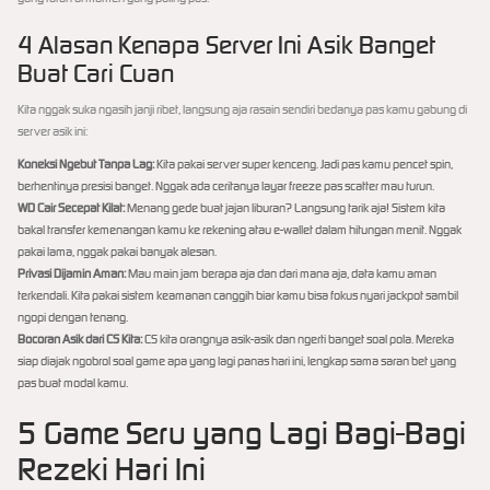
4 Alasan Kenapa Server Ini Asik Banget
Buat Cari Cuan
Kita nggak suka ngasih janji ribet, langsung aja rasain sendiri bedanya pas kamu gabung di
server asik ini:
Koneksi Ngebut Tanpa Lag:
Kita pakai server super kenceng. Jadi pas kamu pencet spin,
berhentinya presisi banget. Nggak ada ceritanya layar freeze pas scatter mau turun.
WD Cair Secepat Kilat:
Menang gede buat jajan liburan? Langsung tarik aja! Sistem kita
bakal transfer kemenangan kamu ke rekening atau e-wallet dalam hitungan menit. Nggak
pakai lama, nggak pakai banyak alesan.
Privasi Dijamin Aman:
Mau main jam berapa aja dan dari mana aja, data kamu aman
terkendali. Kita pakai sistem keamanan canggih biar kamu bisa fokus nyari jackpot sambil
ngopi dengan tenang.
Bocoran Asik dari CS Kita:
CS kita orangnya asik-asik dan ngerti banget soal pola. Mereka
siap diajak ngobrol soal game apa yang lagi panas hari ini, lengkap sama saran bet yang
pas buat modal kamu.
5 Game Seru yang Lagi Bagi-Bagi
Rezeki Hari Ini