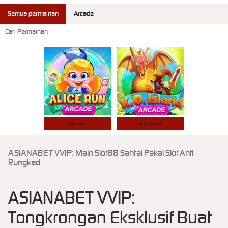
Semua permainan
Arcade
Alice Run
K.O. Island
ASIANABET VVIP: Main Slot88 Santai Pakai Slot Anti
Rungkad
ASIANABET VVIP:
Tongkrongan Eksklusif Buat