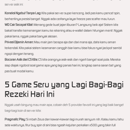
server asik ini:
Koneksi Ngebut Tanpa Lag:
Kita pakai server super kenceng. Jadi pas kamu pencet spin,
berhentinya presisi banget. Nggak ada ceritanya layar freeze pas scatter mau turun.
WD Cair Secepat Kilat:
Menang gede buat jajan liburan? Langsung tarik aja! Sistem kita
bakal transfer kemenangan kamu ke rekening atau e-wallet dalam hitungan menit. Nggak
pakai lama, nggak pakai banyak alesan.
Privasi Dijamin Aman:
Mau main jam berapa aja dan dari mana aja, data kamu aman
terkendali. Kita pakai sistem keamanan canggih biar kamu bisa fokus nyari jackpot sambil
ngopi dengan tenang.
Bocoran Asik dari CS Kita:
CS kita orangnya asik-asik dan ngerti banget soal pola. Mereka
siap diajak ngobrol soal game apa yang lagi panas hari ini, lengkap sama saran bet yang
pas buat modal kamu.
5 Game Seru yang Lagi Bagi-Bagi
Rezeki Hari Ini
Nggak usah bingung mau main apa, cobain deh 5 provider favorit ini yang lagi baik banget
bagi-bagi koin di server kita:
Pragmatic Play:
Si mbah Zeus dan kawan-kawan lagi murah senyum nih. Kalau kamu tahu
sela waktunya, fitur buy spin di sini bisa ngasih kejutan perkalian x500 yang bikin full