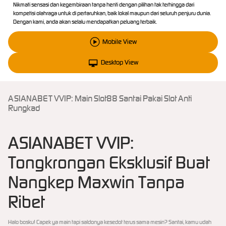
Nikmati sensasi dan kegembiraan tanpa henti dengan pilihan tak terhingga dari
kompetisi olahraga untuk di pertaruhkan, baik lokal maupun dari seluruh penjuru dunia.
Dengan kami, anda akan selalu mendapatkan peluang terbaik.
Mobile View
Desktop View
ASIANABET VVIP: Main Slot88 Santai Pakai Slot Anti
Rungkad
ASIANABET VVIP:
Tongkrongan Eksklusif Buat
Nangkep Maxwin Tanpa
Ribet
Halo bosku! Capek ya main tapi saldonya kesedot terus sama mesin? Santai, kamu udah