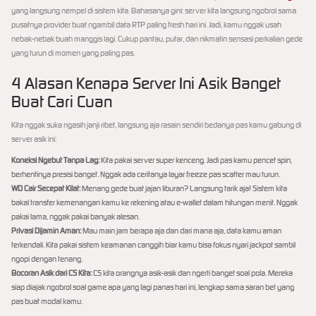
yang langsung nempel di sistem kita. Bahasanya gini: server kita langsung ngobrol sama
pusatnya provider buat ngambil data RTP paling fresh hari ini. Jadi, kamu nggak usah
nebak-nebak buah manggis lagi. Cukup pantau, putar, dan nikmatin sensasi perkalian gede
yang turun di momen yang paling pas.
4 Alasan Kenapa Server Ini Asik Banget
Buat Cari Cuan
Kita nggak suka ngasih janji ribet, langsung aja rasain sendiri bedanya pas kamu gabung di
server asik ini:
Koneksi Ngebut Tanpa Lag:
Kita pakai server super kenceng. Jadi pas kamu pencet spin,
berhentinya presisi banget. Nggak ada ceritanya layar freeze pas scatter mau turun.
WD Cair Secepat Kilat:
Menang gede buat jajan liburan? Langsung tarik aja! Sistem kita
bakal transfer kemenangan kamu ke rekening atau e-wallet dalam hitungan menit. Nggak
pakai lama, nggak pakai banyak alesan.
Privasi Dijamin Aman:
Mau main jam berapa aja dan dari mana aja, data kamu aman
terkendali. Kita pakai sistem keamanan canggih biar kamu bisa fokus nyari jackpot sambil
ngopi dengan tenang.
Bocoran Asik dari CS Kita:
CS kita orangnya asik-asik dan ngerti banget soal pola. Mereka
siap diajak ngobrol soal game apa yang lagi panas hari ini, lengkap sama saran bet yang
pas buat modal kamu.