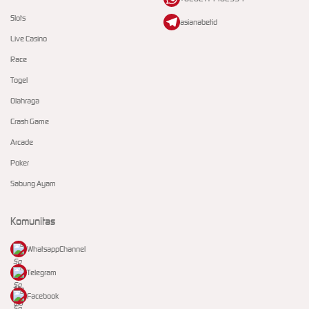
Slots
asianabetid
Live Casino
Race
Togel
Olahraga
Crash Game
Arcade
Poker
Sabung Ayam
Komunitas
WhatsappChannel
Telegram
Facebook