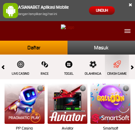
×
ASIANABET Aplikasi Mobile
UNDUH
Jangan tampilkan lagi hari ini
Daftar
Masuk
S
LIVE CASINO
RACE
TOGEL
OLAHRAGA
CRASH GAME
i
i
i
PP Casino
Aviator
Smartsoft