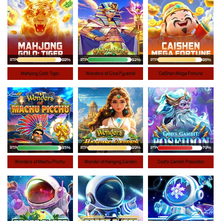
RTP
88%
RTP
92%
RTP
86%
Mahjong Gold: Tiger
Wonders of Giza Pyramid
CaiShen Mega Fortune
RTP
95%
RTP
89%
RTP
79%
Wonders of Machu Picchu
Wonder of Hanging Garden
God's Gambit: Poseidon