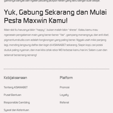
gamenya banyak dan ngasih peluang jackpot harian yang seru banget buat dikejar.
Yuk, Gabung Sekarang dan Mulai
Pesta Maxwin Kamu!
Main slot itu harusnya bikin *happy*, bukan malah bikin *stress*. Kalau kamu mau
ngerasain pengalaman main yang bener-bener *fair*, gampang menangnya, dan anti ribet,
pigmentumstudio.com adalah tongkrongan yang paling bener. Nggak usah mikir panjang
lagi, mending langsung daftar dan login di ASIANABET sekarang. Siapin kopi, cari posisi
duduk paling nyaman, dan mari kita cetak rekor WD terbesar kamu hari ini. Salam cuan dan
selamat bersenang-senang!
Kebijaksanaan
Platform
Tentang ASIANABET
Promosi
Pusat Bantuan
Loyalty
Responsible Gambling
Referral
Syarat dan Ketentuan