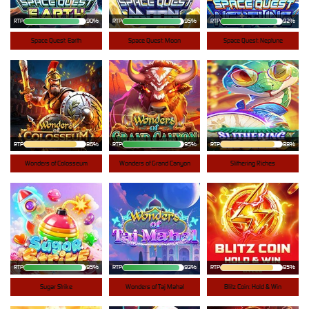
RTP
90%
RTP
95%
RTP
92%
Space Quest: Earth
Space Quest: Moon
Space Quest: Neptune
RTP
86%
RTP
95%
RTP
88%
Wonders of Colosseum
Wonders of Grand Canyon
Slithering Riches
RTP
95%
RTP
93%
RTP
85%
Sugar Strike
Wonders of Taj Mahal
Blitz Coin: Hold & Win