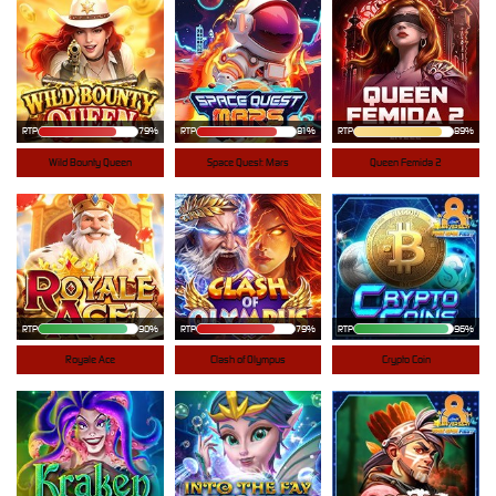
RTP
79%
RTP
81%
RTP
89%
Wild Bounty Queen
Space Quest: Mars
Queen Femida 2
RTP
90%
RTP
79%
RTP
96%
Royale Ace
Clash of Olympus
Crypto Coin