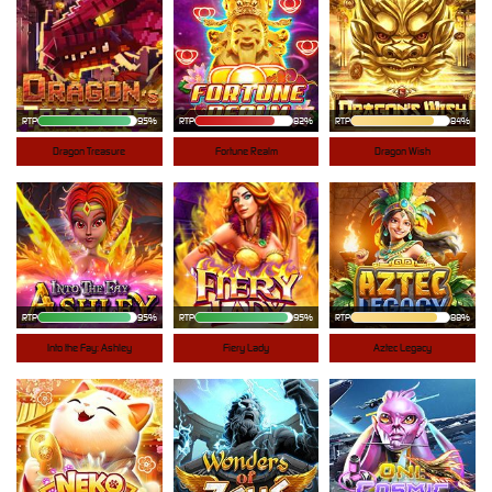
RTP
95%
RTP
82%
RTP
84%
Dragon Treasure
Fortune Realm
Dragon Wish
RTP
95%
RTP
95%
RTP
88%
Into the Fay: Ashley
Fiery Lady
Aztec Legacy