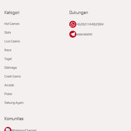
Kategori
Dukungan
Hot Games
+6282114482994
Slots
asianabetid
Live Casino
Race
Togel
Olahraga
Crash Game
Arcade
Poker
Sabung Ayam
Komunitas
WhatsappChannel