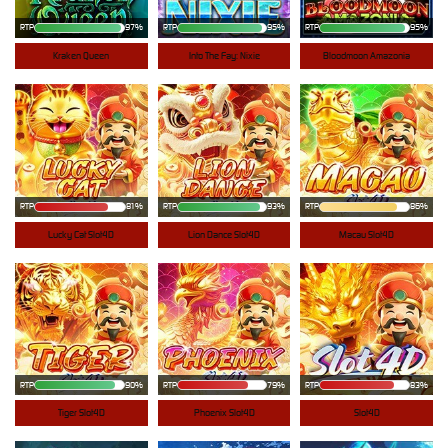
RTP
97%
RTP
95%
RTP
95%
Kraken Queen
Into The Fay: Nixie
Bloodmoon Amazonia
RTP
81%
RTP
93%
RTP
86%
Lucky Cat Slot4D
Lion Dance Slot4D
Macau Slot4D
RTP
90%
RTP
79%
RTP
83%
Tiger Slot4D
Phoenix Slot4D
Slot4D