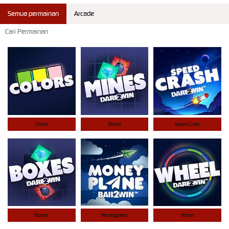
Semua permainan
Arcade
Colors
Mines
Speed Crash
Boxes
Moneyplane
Wheel