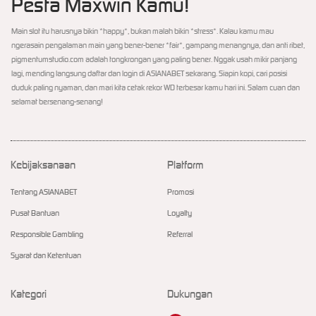
Pesta Maxwin Kamu!
Main slot itu harusnya bikin *happy*, bukan malah bikin *stress*. Kalau kamu mau
ngerasain pengalaman main yang bener-bener *fair*, gampang menangnya, dan anti ribet,
pigmentumstudio.com adalah tongkrongan yang paling bener. Nggak usah mikir panjang
lagi, mending langsung daftar dan login di ASIANABET sekarang. Siapin kopi, cari posisi
duduk paling nyaman, dan mari kita cetak rekor WD terbesar kamu hari ini. Salam cuan dan
selamat bersenang-senang!
Kebijaksanaan
Platform
Tentang ASIANABET
Promosi
Pusat Bantuan
Loyalty
Responsible Gambling
Referral
Syarat dan Ketentuan
Kategori
Dukungan