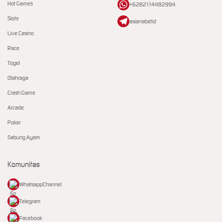
Hot Games
+6282114482994
Slots
asianabetid
Live Casino
Race
Togel
Olahraga
Crash Game
Arcade
Poker
Sabung Ayam
Komunitas
WhatsappChannel
Telegram
Facebook