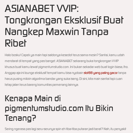
ASIANABET VVIP:
Tongkrongan Eksklusif Buat
Nangkep Maxwin Tanpa
Ribet
Halo bosku! Capek ya main tapi saldonya kesedot terus sama mesin? Santai, kamu udah
mendarat di tempat yang pas banget. ASIANABET sekarang buka tongkrongan VVIP
khusus buat kamu lewat pigmentumstudio.com. Ini bukan sekadar web buat login biasa, lho.
Anggap aja ini lounge eksklusif tempat kamu bisa nyobain
slot88 yang paling gacor
tanpa
harus pusing mikirin algoritma bandar yang suka iseng. Di sini, kita main santai tapi cuan
tetap jalan terus bareng komunitas pemenang lainnya.
Kenapa Main di
pigmentumstudio.com Itu Bikin
Tenang?
Sering ngerasa pas lagi seru-serunya spin eh tiba-tiba putaran jadi berat? Nah, itu penyakit